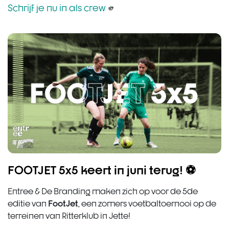
Schrijf je nu in als crew
🫵
FOOTJET 5x5 keert in juni terug! ⚽
Entree & De Branding maken zich op voor de 5de
FootJet
editie van
, een zomers voetbaltoernooi op de
terreinen van Ritterklub in Jette!